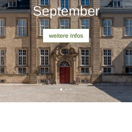
September
weitere Infos