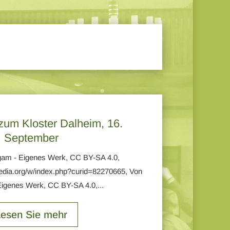
 zum Kloster Dalheim, 16.
September
gam - Eigenes Werk, CC BY-SA 4.0,
edia.org/w/index.php?curid=82270665, Von
igenes Werk, CC BY-SA 4.0,...
Lesen Sie mehr