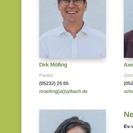
Dirk Mölling
Axe
Pastor
Gem
(05232) 25 65
(052
moelling[at]sylbach.de
schw
Ne
Ev.