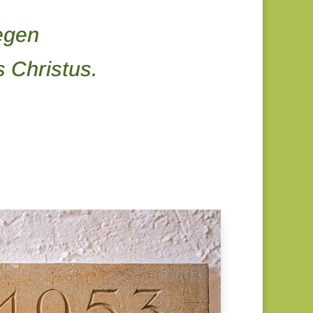
egen
s Christus.