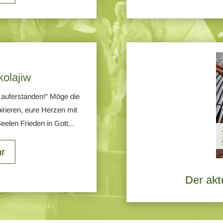
kolajiw
 auferstanden!“ Möge die
irieren, eure Herzen mit
eelen Frieden in Gott...
r
Der akt